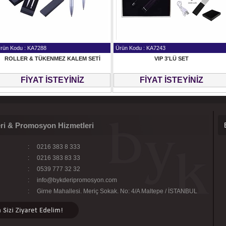
rün Kodu : KA7288
Ürün Kodu : KA7243
ROLLER & TÜKENMEZ KALEM SETİ
VIP 3'LÜ SET
FİYAT İSTEYİNİZ
FİYAT İSTEYİNİZ
ri & Promosyon Hizmetleri
:
0216 383 8 333
:
0216 383 83 33
:
0539 777 32 32
:
info@bykderipromosyon.com
:
Girne Mahallesi. Meriç Sokak. No: 4/A Maltepe / İSTANBUL