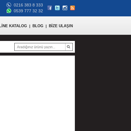
0216 383 8 333
0539 777 32 32
LİNE KATALOG
BLOG
BİZE ULAŞIN
|
|