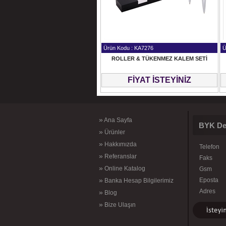
Ürün Kodu : KA7276
Ü
ROLLER & TÜKENMEZ KALEM SETİ
FİYAT İSTEYİNİZ
»
Ana Sayfa
BYK De
»
Ürünler
»
Hakkımızda
Telefon
»
Referanslar
Faks
»
Online Katalog
Gsm
»
Eposta
Banka Hesap Bilgilerimiz
Adres
»
Blog
»
Bize Ulaşın