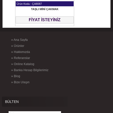
Ürün Kodu : ÇA8087
TAŞLI MİNİ ÇAKMAK
FİYAT İSTEYİNİZ
»
Ana Sayfa
»
Ürünler
»
Hakkımızda
»
Referanslar
»
Online Katalog
»
Banka Hesap Bilgilerimiz
»
Blog
»
Bize Ulaşın
BÜLTEN