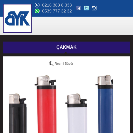
0216 383 8 333
0539 777 32 32
ÇAKMAK
Resmi Büyüt