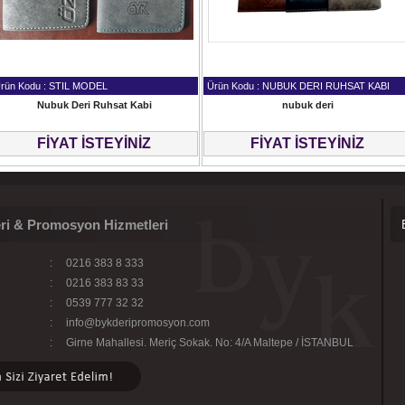
rün Kodu : STIL MODEL
Ürün Kodu : NUBUK DERI RUHSAT KABI
Nubuk Deri Ruhsat Kabi
nubuk deri
FİYAT İSTEYİNİZ
FİYAT İSTEYİNİZ
ri & Promosyon Hizmetleri
:
0216 383 8 333
:
0216 383 83 33
:
0539 777 32 32
:
info@bykderipromosyon.com
:
Girne Mahallesi. Meriç Sokak. No: 4/A Maltepe / İSTANBUL