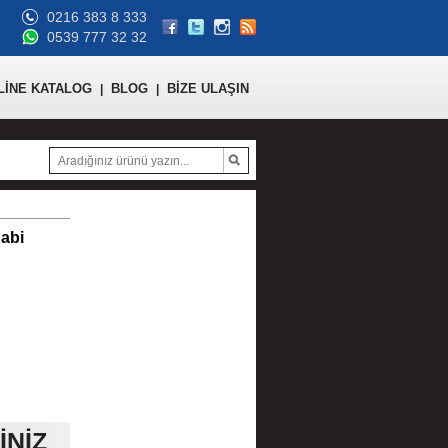
0216 383 8 333
0539 777 32 32
LİNE KATALOG
BLOG
BİZE ULAŞIN
|
|
abi
İNİZ