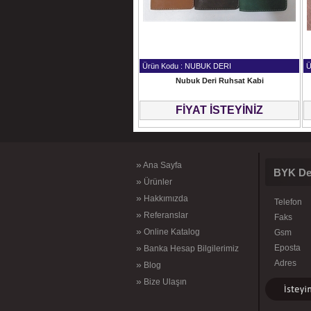
Ürün Kodu : NUBUK DERI
Ü
Nubuk Deri Ruhsat Kabi
FİYAT İSTEYİNİZ
»
Ana Sayfa
BYK De
»
Ürünler
»
Hakkımızda
Telefon
»
Referanslar
Faks
»
Online Katalog
Gsm
»
Eposta
Banka Hesap Bilgilerimiz
Adres
»
Blog
»
Bize Ulaşın