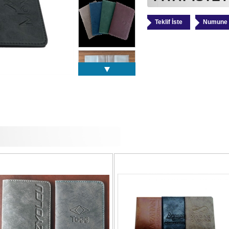
Teklif İste
Numune 