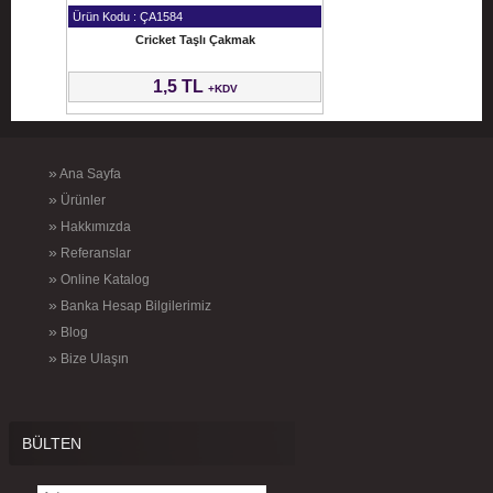
Ürün Kodu : ÇA1584
Cricket Taşlı Çakmak
1,5 TL
+KDV
»
Ana Sayfa
»
Ürünler
»
Hakkımızda
»
Referanslar
»
Online Katalog
»
Banka Hesap Bilgilerimiz
»
Blog
»
Bize Ulaşın
BÜLTEN