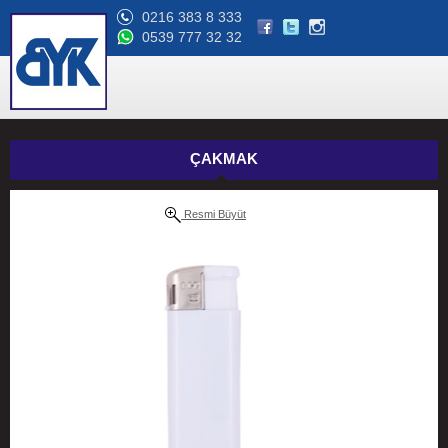
0216 383 8 333
0539 777 32 32
ÇAKMAK
Resmi Büyüt