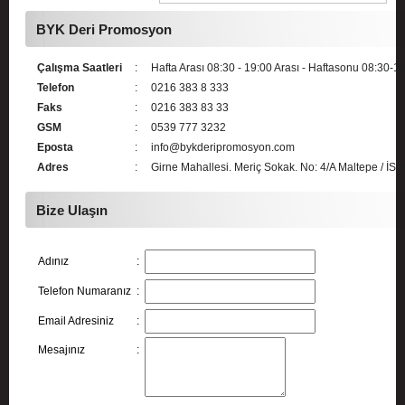
BYK Deri Promosyon
Çalışma Saatleri
:
Hafta Arası 08:30 - 19:00 Arası - Haftasonu 08:30-1
Telefon
:
0216 383 8 333
Faks
:
0216 383 83 33
GSM
:
0539 777 3232
Eposta
:
info@bykderipromosyon.com
Adres
:
Girne Mahallesi. Meriç Sokak. No: 4/A Maltepe / İ
Bize Ulaşın
Adınız
:
Telefon Numaranız
:
Email Adresiniz
:
Mesajınız
: