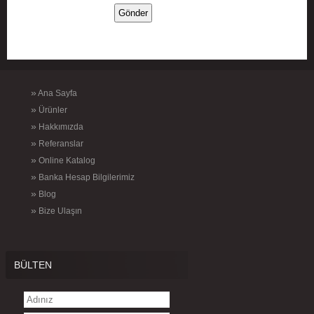
»
Ana Sayfa
»
Ürünler
»
Hakkımızda
»
Referanslar
»
Online Katalog
»
Banka Hesap Bilgilerimiz
»
Blog
»
Bize Ulaşın
BÜLTEN