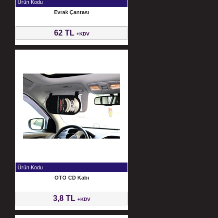
Ürün Kodu :
Evrak Çantası
62 TL
+KDV
Ürün Kodu :
OTO CD Kabı
3,8 TL
+KDV