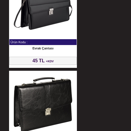
Ürün Kodu :
Evrak Çantası
45 TL
+KDV