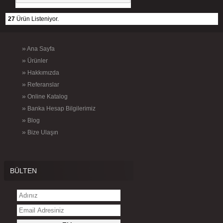
27
Ürün Listeniyor.
»
Ana Sayfa
»
Ürünler
»
Hakkımızda
»
Referanslar
»
Online Katalog
»
Banka Hesap Bilgilerimiz
»
Blog
»
Bize Ulaşın
BÜLTEN