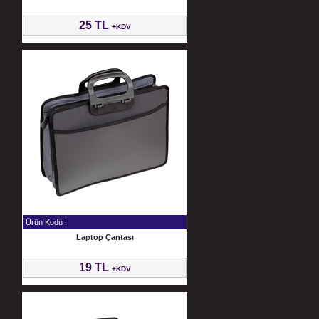
25 TL
+KDV
Ürün Kodu :
Laptop Çantası
19 TL
+KDV