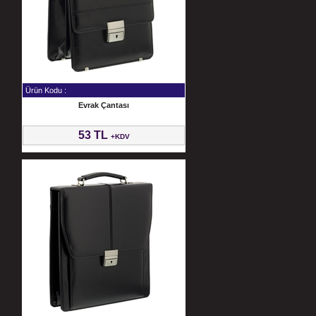
Ürün Kodu :
Evrak Çantası
53 TL
+KDV