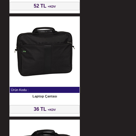
52 TL
+KDV
Ürün Kodu :
Laptop Çantası
36 TL
+KDV