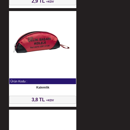
2,9 TL
+KDV
Ürün Kodu :
Kalemlik
3,8 TL
+KDV