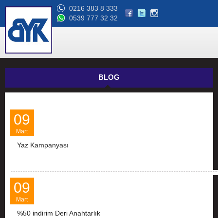
0216 383 8 333
0539 777 32 32
BLOG
09
Mart
Yaz Kampanyası
09
Mart
%50 indirim Deri Anahtarlık