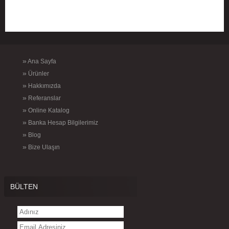
»
Ana Sayfa
»
Ürünler
»
Hakkımızda
»
Referanslar
»
Online Katalog
»
Banka Hesap Bilgilerimiz
»
Blog
»
Bize Ulaşın
BÜLTEN